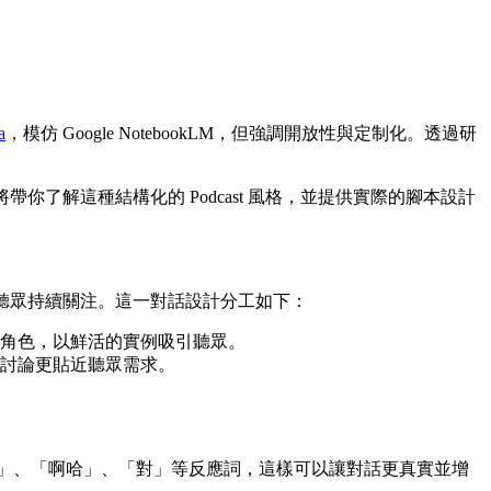
a
，模仿 Google NotebookLM，但強調開放性與定制化。透過研
。以下將帶你了解這種結構化的 Podcast 風格，並提供實際的腳本設計
夠吸引聽眾持續關注。這一對話設計分工如下：
的角色，以鮮活的實例吸引聽眾。
讓討論更貼近聽眾需求。
，加入「嗯」、「啊哈」、「對」等反應詞，這樣可以讓對話更真實並增