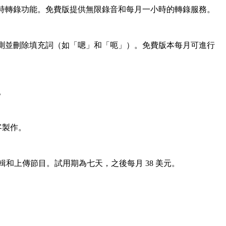
，並且支持轉錄功能。免費版提供無限錄音和每月一小時的轉錄服務。
音，檢測並刪除填充詞（如「嗯」和「呃」）。免費版本每月可進行
。
客製作。
輯和上傳節目。試用期為七天，之後每月 38 美元。