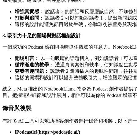
加流暢度。建議設計者注意以下幾點：
增強真實感
： 說話者 2 的插話和反應應該自然、不加
打斷與追問
： 說話者 2 可以打斷說話者 1，提出新
這樣的設計能避免節目過於生硬，令聽眾彷彿置身於現場
3. 吸引力十足的開場與對話框架設計
一個成功的 Podcast 應在開場時抓住觀眾的注意力。Noteb
開場引言
： 以一句吸睛的話題切入，例如說話者 1 可
循序漸進的教學
： 透過真實案例和軼事，使知識點生動
突發有趣問題
： 說話者 2 隨時插入的趣味性問題，往
這樣的開場和設計可以提升整體吸引力，增強觀眾的記憶
總之，Meta 推出的 NotebookLlama 指令為 Pod
目。把握這些細節和設計原則，相信可以為你的 Podcast 增
錄音與後製
有許多 AI 工具可以幫助播客創作者進行錄音和後製，以下是
[Podcastle](https://podcastle.ai/)