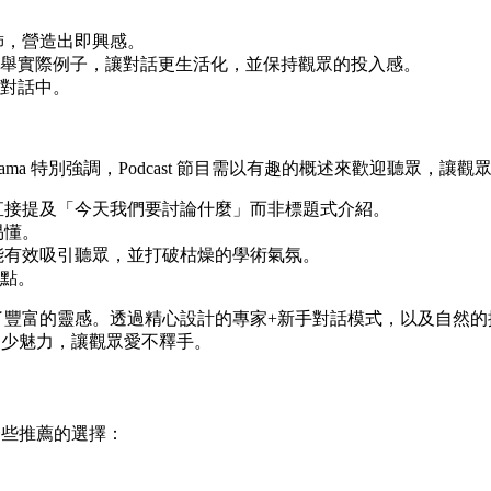
修飾，營造出即興感。
問題或舉實際例子，讓對話更生活化，並保持觀眾的投入感。
對話中。
ookLlama 特別強調，Podcast 節目需以有趣的概述來歡迎
以直接提及「今天我們要討論什麼」而非標題式介紹。
易懂。
往能有效吸引聽眾，並打破枯燥的學術氣氛。
點。
cast 創作者提供了豐富的靈感。透過精心設計的專家+新手對話模式
添不少魅力，讓觀眾愛不釋手。
一些推薦的選擇：