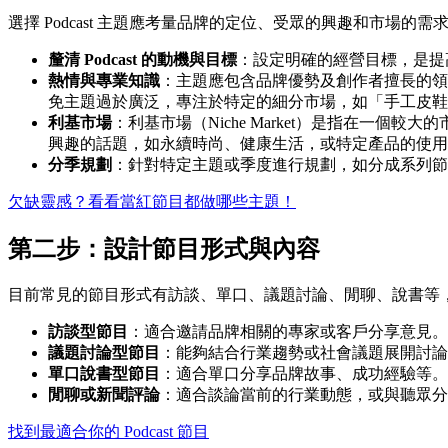
選擇 Podcast 主題應考量品牌的定位、受眾的興趣和市場的需求
釐清 Podcast 的動機與目標
：設定明確的經營目標，是提
熱情與專業知識
：主題應包含品牌優勢及創作者擅長的領域。
免主題過於廣泛，專注於特定的細分市場，如「手工皮鞋
利基市場
：利基市場（Niche Market）是指在一個
興趣的話題，如永續時尚、健康生活，或特定產品的使用
分季規劃
：針對特定主題或季度進行規劃，如分成系列節
欠缺靈感？看看當紅節目都做哪些主題！
第二步：設計節目形式與內容
目前常見的節目形式有訪談、單口、議題討論、閒聊、說書等
訪談型節目
：適合邀請品牌相關的專家或客戶分享意見。
議題討論型節目
：能夠結合行業趨勢或社會議題展開討論
單口說書型節目
：適合單口分享品牌故事、成功經驗等。
閒聊或新聞評論
：適合談論當前的行業動態，或與聽眾分
找到最適合你的 Podcast 節目