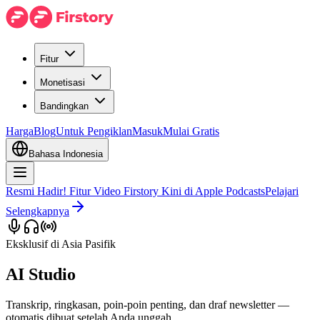
Fitur
Monetisasi
Bandingkan
Harga
Blog
Untuk Pengiklan
Masuk
Mulai Gratis
Bahasa Indonesia
Resmi Hadir! Fitur Video Firstory Kini di Apple Podcasts
Pelajari
Selengkapnya
Eksklusif di Asia Pasifik
AI Studio
Transkrip, ringkasan, poin-poin penting, dan draf newsletter —
otomatis dibuat setelah Anda unggah