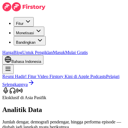
Fitur
Monetisasi
Bandingkan
Harga
Blog
Untuk Pengiklan
Masuk
Mulai Gratis
Bahasa Indonesia
Resmi Hadir! Fitur Video Firstory Kini di Apple Podcasts
Pelajari
Selengkapnya
Eksklusif di Asia Pasifik
Analitik Data
Jumlah dengar, demografi pendengar, hingga performa episode —
diubah jadi langkah nyata berikutnya